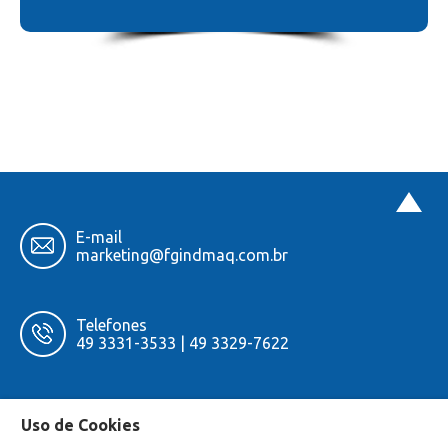
E-mail
marketing
@fgindmaq.com.br
Telefones
49 3331-3533 | 49 3329-7622
Rua Denilde Maria Copetti D, Loteamento Dom
Uso de Cookies
Geronimo, Bairro Líder, Chapecó – SC. CEP